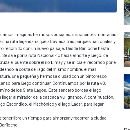
podamos imaginar, hermosos bosques, imponentes montañas
e una ruta legendaria que atraviesa tres parques nacionales y
o recorrido con un nuevo paisaje. Desde Bariloche hasta
Se sale por la ruta Nacional 40 hacia el norte y luego, de
ruza el puente sobre el río Limay y se inicia el recorrido por el
rdeando la costa del lago del mismo nombre, el más
ngostura, una pequeña y hermosa ciudad con un pintoresco
nso para luego continuar. Continuamos por la ruta 40,
Camino de los Siete Lagos. Este sendero bordea el lago
ta llegar al mirador de la cascada Vullignanco. A continuación,
ago Escondido, el Machónico y el lago Lácar, para llegar
tener libre un tiempo para almorzar y recorrer la ciudad,
Bariloche.
Se