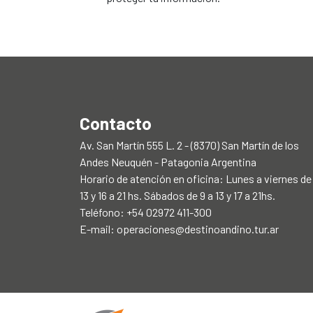
Contacto
Av. San Martín 555 L. 2 - (8370) San Martín de los
Andes Neuquén - Patagonia Argentina
Horario de atención en oficina: Lunes a viernes de
13 y 16 a 21 hs. Sábados de 9 a 13 y 17 a 21hs.
Teléfono: +54 02972 411-300
E-mail:
operaciones@destinoandino.tur.ar