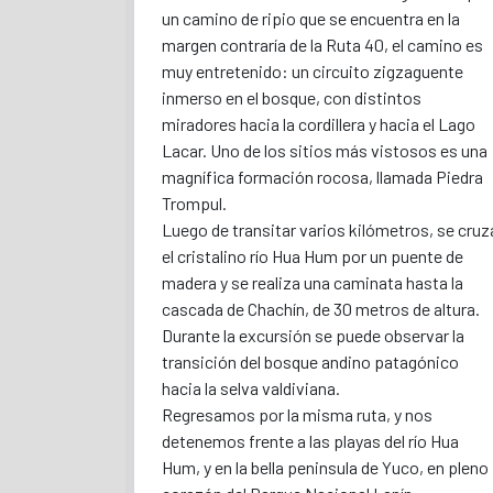
un camino de ripio que se encuentra en la
margen contraría de la Ruta 40, el camino es
muy entretenido: un circuito zigzaguente
inmerso en el bosque, con distintos
miradores hacia la cordillera y hacia el Lago
Lacar. Uno de los sitios más vistosos es una
magnífica formación rocosa, llamada Piedra
Trompul.
Luego de transitar varios kilómetros, se cruz
el cristalino río Hua Hum por un puente de
madera y se realiza una caminata hasta la
cascada de Chachín, de 30 metros de altura.
Durante la excursión se puede observar la
transición del bosque andino patagónico
hacia la selva valdiviana.
Regresamos por la misma ruta, y nos
detenemos frente a las playas del río Hua
Hum, y en la bella peninsula de Yuco, en pleno