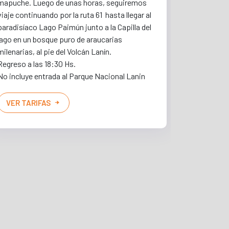
mapuche. Luego de unas horas, seguiremos
viaje continuando por la ruta 61 hasta llegar al
paradisíaco Lago Paimún junto a la Capilla del
lago en un bosque puro de araucarias
milenarias, al pie del Volcán Lanín.
Regreso a las 18:30 Hs.
No incluye entrada al Parque Nacional Lanin
VER TARIFAS