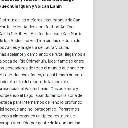
Huechulafquen y Volcan Lanin
Disfruta de las mejores excursiones de San
Martin de los Andes con Destino Andino.
Salida 09:00 Hs. Partiendo desde San Martin
de los Andes, se visita la ciudad de Junín de
los Andes y la iglesia de Laura Vicuña.
Más adelante y cambiando de ruta, llegamos a
la boca del Río Chimehuín, lugar famoso entre
los pescadores de todo el mundo que nace en
el Lago Huechulafquen, el cual tendrá durante
todo el resto del recorrido la increíble
presencia del Volcán Lanín. Mas adelante y
bordeando el Lago, abandonamos la zona de
estepa para internarnos de lleno lo profundo
del bosque andino-patagónico. Pararemos
luego a almorzar en un típico restaura de
campo atendido por gente de la comunidad