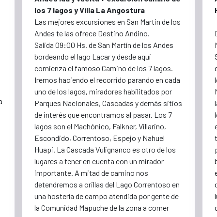
los 7 lagos y Villa La Angostura
Las mejores excursiones en San Martin de los
Andes te las ofrece Destino Andino.
Salida 09:00 Hs. de San Martín de los Andes
bordeando el lago Lacar y desde aquí
comienza el famoso Camino de los 7 lagos.
Iremos haciendo el recorrido parando en cada
uno de los lagos, miradores habilitados por
a
Parques Nacionales, Cascadas y demás sitios
de interés que encontramos al pasar. Los 7
lagos son el Machónico, Falkner, Villarino,
Escondido, Correntoso, Espejo y Nahuel
Huapi. La Cascada Vulignanco es otro de los
lugares a tener en cuenta con un mirador
importante. A mitad de camino nos
detendremos a orillas del Lago Correntoso en
una hostería de campo atendida por gente de
la Comunidad Mapuche de la zona a comer