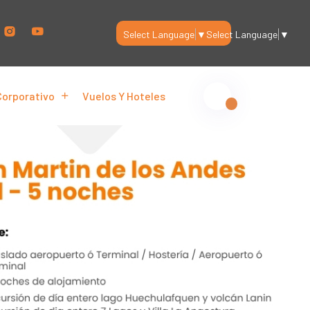
Select Language
▼
Select Language
▼
Corporativo
Vuelos Y Hoteles