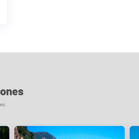
iones
des.