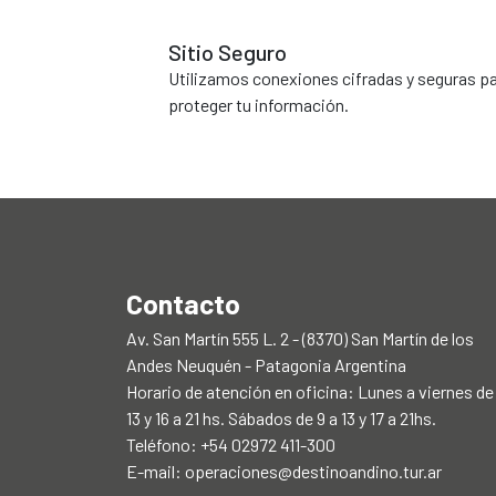
Sitio Seguro
Utilizamos conexiones cifradas y seguras p
proteger tu información.
Contacto
Av. San Martín 555 L. 2 - (8370) San Martín de los
Andes Neuquén - Patagonia Argentina
Horario de atención en oficina: Lunes a viernes de
13 y 16 a 21 hs. Sábados de 9 a 13 y 17 a 21hs.
Teléfono: +54 02972 411-300
E-mail:
operaciones@destinoandino.tur.ar